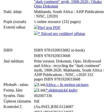
"dark continent" myth, 1908-2020 / Okaka
Opio Dokotum
Nakl. údaje
Makhanda, South Africa : AHP Publications
: NISC, [2020]
Popis (rozsah)
1 online resource (332 pages)
Externí odkaz
Plný text PDF
* Návod pro vzdálený přístup
ISBN
ISBN 9781920033682 (e-book)
ISBN 9781920033668
Jiné médium
Print version: Dokotum, Opio. Hollywood
and Africa : recycling the "dark continent"
myth, 1908-2020. Makhanda, South Africa :
AHP Publications ; NISC, c2020 332
pages ISBN 9781920033668
Předmět - místo
Africa -- In motion pictures
Forma, žánr
* elektronické knihy
Systém. číslo
002007336
Úplnost záznamu
full
Kontrolní č.
(Au-PeEL)EBL6124687