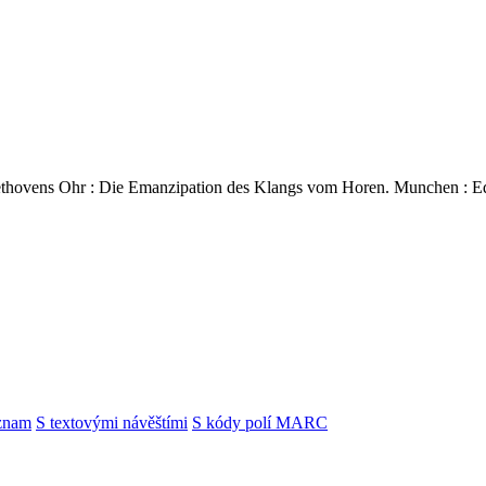
ethovens Ohr : Die Emanzipation des Klangs vom Horen. Munchen : Edi
znam
S textovými návěštími
S kódy polí MARC