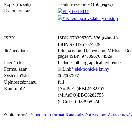
Popis (rozsah)
1 online resource (156 pages)
Externí odkaz
Plný text PDF
* Návod pro vzdálený přístup
ISBN
ISBN 9783967074536 (e-book)
ISBN 9783967074529
Jiné médium
Print version: Heinemann, Michael. Be
pages ISBN 9783967074529
Poznámka
Includes bibliographical references
Forma, žánr
* elektronické knihy
Systém. číslo
002007677
Úplnost záznamu
full
Kontrolní č.
(Au-PeEL)EBL6282755
(MiAaPQ)EBC6282755
(OCoLC)1183958524
Zvolte formát:
Standardní formát
Katalogizační záznam
Zkrácený zá