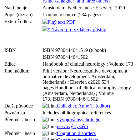
Anne Gallagher [and three others]
Nakl. údaje
Amsterdam, Netherlands : Elsevier, [2020]
Popis (rozsah)
1 online resource (534 pages)
Externí odkaz
Plný text PDF
* Návod pro vzdálený přístup
ISBN
ISBN 9780444641519 (e-book)
ISBN 9780444641502
Edice
Handbook of clinical neurology ; Volume 173
Jiné médium
Print version: Neurocognitive development :
normative development. Amsterdam,
Netherlands : Elsevier, c2020 534
pages Handbook of clinical neurophysiology
(Amsterdam, Netherlands) ; Volume
173. ISBN 9780444641502
Další původce
Gallagher, Anne T. (editor)
Poznámka
Includes bibliographical references
Předmět - heslo
vývojová psychologie
nervový systém
Předmět - heslo
Cognition disorders