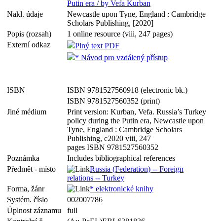
Putin era / by Vefa Kurban
Nakl. údaje
Newcastle upon Tyne, England : Cambridge
Scholars Publishing, [2020]
Popis (rozsah)
1 online resource (viii, 247 pages)
Externí odkaz
Plný text PDF
* Návod pro vzdálený přístup
ISBN
ISBN 9781527560918 (electronic bk.)
ISBN 9781527560352 (print)
Jiné médium
Print version: Kurban, Vefa. Russia’s Turkey
policy during the Putin era, Newcastle upon
Tyne, England : Cambridge Scholars
Publishing, c2020 viii, 247
pages ISBN 9781527560352
Poznámka
Includes bibliographical references
Předmět - místo
Russia (Federation) -- Foreign
relations -- Turkey
Forma, žánr
* elektronické knihy
Systém. číslo
002007786
Úplnost záznamu
full