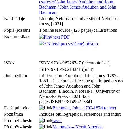
essays of John James Audubon and John
Bachman / John James Audubon and John
Bachman
Nakl. údaje
Lincoln, Nebraska : University of Nebraska
Press, [2021]
Popis (rozsah)
1 online resource (425 pages) : illustrations
Externí odkaz
Plný text PDF
* Návod pro vzdálený přístup
ISBN
ISBN 9781496226747 (electronic bk.)
ISBN 9781496213341 (print)
Jiné médium
Print version: Audubon, John James, 1785-
1851. Tenacious of life : the quadruped essays
of John James Audubon and John
Bachman. Lincoln, Nebraska : University of
Nebraska Press, c2021 425
pages ISBN 9781496213341
Další původce
Bachman, John, 1790-1874 (autor)
Poznámka
Includes bibliographical references and index
Předmět - heslo
savci
Předmět - heslo
Mammals -- North America