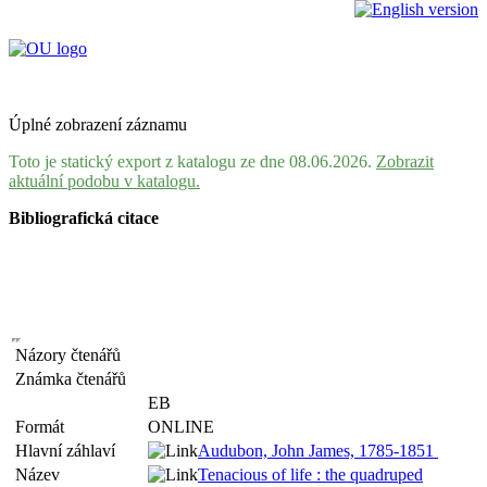
Úplné zobrazení záznamu
Toto je statický export z katalogu ze dne 08.06.2026.
Zobrazit
aktuální podobu v katalogu.
Bibliografická citace
Názory čtenářů
Známka čtenářů
EB
Formát
ONLINE
Hlavní záhlaví
Audubon, John James, 1785-1851
Název
Tenacious of life : the quadruped