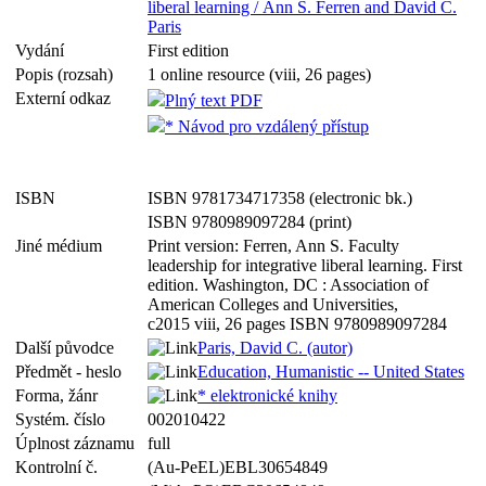
liberal learning / Ann S. Ferren and David C.
Paris
Vydání
First edition
Popis (rozsah)
1 online resource (viii, 26 pages)
Externí odkaz
Plný text PDF
* Návod pro vzdálený přístup
ISBN
ISBN 9781734717358 (electronic bk.)
ISBN 9780989097284 (print)
Jiné médium
Print version: Ferren, Ann S. Faculty
leadership for integrative liberal learning. First
edition. Washington, DC : Association of
American Colleges and Universities,
c2015 viii, 26 pages ISBN 9780989097284
Další původce
Paris, David C. (autor)
Předmět - heslo
Education, Humanistic -- United States
Forma, žánr
* elektronické knihy
Systém. číslo
002010422
Úplnost záznamu
full
Kontrolní č.
(Au-PeEL)EBL30654849