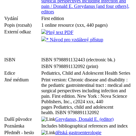
surgical perspectives including infection and
pain / Donald E. Greydanus [and four others],
editors
Vydání
First edition
Popis (rozsah)
1 online resource (xxx, 440 pages)
Externí odkaz
Plný text PDF
* Návod pro vzdálený přístup
ISBN
ISBN 9798891132443 (electronic bk.)
ISBN 9798891132092 (print)
Edice
Pediatrics, Child and Adolescent Health Series
Jiné médium
Print version: Chronic disease and disability :
the pediatric gastrointestinal tract : medical and
surgical perspectives including infection and
pain. First edition. New York : Nova Science
Publishers, Inc., c2024 xxx, 440
pages Pediatrics, child and adolescent
health. ISBN 9798891132092
Další původce
Greydanus, Donald E. (editor)
Poznámka
Includes bibliographical references and index
Předmět - heslo
dětská gastroenterologie