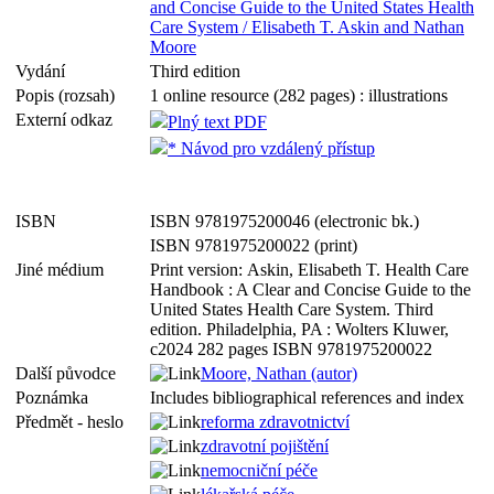
and Concise Guide to the United States Health
Care System / Elisabeth T. Askin and Nathan
Moore
Vydání
Third edition
Popis (rozsah)
1 online resource (282 pages) : illustrations
Externí odkaz
Plný text PDF
* Návod pro vzdálený přístup
ISBN
ISBN 9781975200046 (electronic bk.)
ISBN 9781975200022 (print)
Jiné médium
Print version: Askin, Elisabeth T. Health Care
Handbook : A Clear and Concise Guide to the
United States Health Care System. Third
edition. Philadelphia, PA : Wolters Kluwer,
c2024 282 pages ISBN 9781975200022
Další původce
Moore, Nathan (autor)
Poznámka
Includes bibliographical references and index
Předmět - heslo
reforma
zdravotnictví
zdravotní pojištění
nemocniční péče