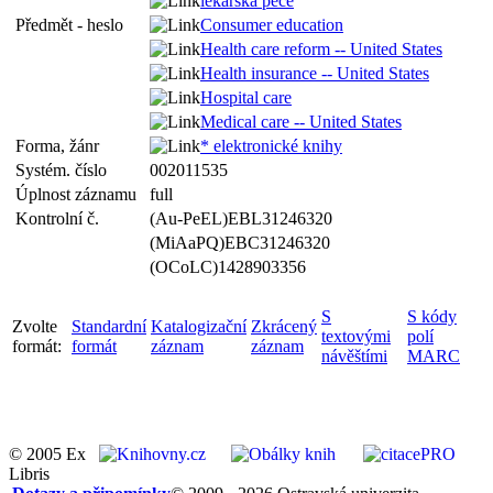
lékařská péče
Předmět - heslo
Consumer education
Health care reform -- United States
Health insurance -- United States
Hospital care
Medical care -- United States
Forma, žánr
* elektronické knihy
Systém. číslo
002011535
Úplnost záznamu
full
Kontrolní č.
(Au-PeEL)EBL31246320
(MiAaPQ)EBC31246320
(OCoLC)1428903356
S
S kódy
Zvolte
Standardní
Katalogizační
Zkrácený
textovými
polí
formát:
formát
záznam
záznam
návěštími
MARC
© 2005 Ex
Libris