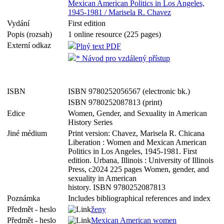
Mexican American Politics in Los Angeles,
1945-1981 / Marisela R. Chavez
Vydání
First edition
Popis (rozsah)
1 online resource (225 pages)
Externí odkaz
Plný text PDF
* Návod pro vzdálený přístup
ISBN
ISBN 9780252056567 (electronic bk.)
ISBN 9780252087813 (print)
Edice
Women, Gender, and Sexuality in American
History Series
Jiné médium
Print version: Chavez, Marisela R. Chicana
Liberation : Women and Mexican American
Politics in Los Angeles, 1945-1981. First
edition. Urbana, Illinois : University of Illinois
Press, c2024 225 pages Women, gender, and
sexuality in American
history. ISBN 9780252087813
Poznámka
Includes bibliographical references and index
Předmět - heslo
ženy
Předmět - heslo
Mexican American women