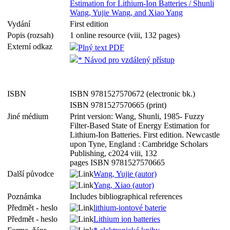
Estimation for Lithium-Ion Batteries / Shunli
Wang, Yujie Wang, and Xiao Yang
Vydání
First edition
Popis (rozsah)
1 online resource (viii, 132 pages)
Externí odkaz
Plný text PDF
* Návod pro vzdálený přístup
ISBN
ISBN 9781527570672 (electronic bk.)
ISBN 9781527570665 (print)
Jiné médium
Print version: Wang, Shunli, 1985- Fuzzy
Filter-Based State of Energy Estimation for
Lithium-Ion Batteries. First edition. Newcastle
upon Tyne, England : Cambridge Scholars
Publishing, c2024 viii, 132
pages ISBN 9781527570665
Další původce
Wang, Yujie (autor)
Yang, Xiao (autor)
Poznámka
Includes bibliographical references
Předmět - heslo
lithium-iontové baterie
Předmět - heslo
Lithium ion batteries