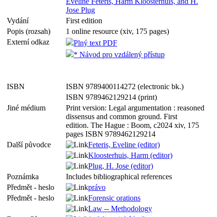
Eveline Feteris, Harm Kloosterhuis, and H.
Jose Plug
Vydání
First edition
Popis (rozsah)
1 online resource (xiv, 175 pages)
Externí odkaz
Plný text PDF
* Návod pro vzdálený přístup
ISBN
ISBN 9789400114272 (electronic bk.)
ISBN 9789462129214 (print)
Jiné médium
Print version: Legal argumentation : reasoned
dissensus and common ground. First
edition. The Hague : Boom, c2024 xiv, 175
pages ISBN 9789462129214
Další původce
Feteris, Eveline (editor)
Kloosterhuis, Harm (editor)
Plug, H. Jose (editor)
Poznámka
Includes bibliographical references
Předmět - heslo
právo
Předmět - heslo
Forensic orations
Law -- Methodology