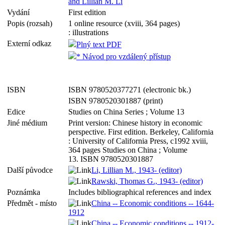
and Lillian M. Li
Vydání
First edition
Popis (rozsah)
1 online resource (xviii, 364 pages)
: illustrations
Externí odkaz
Plný text PDF
* Návod pro vzdálený přístup
ISBN
ISBN 9780520377271 (electronic bk.)
ISBN 9780520301887 (print)
Edice
Studies on China Series ; Volume 13
Jiné médium
Print version: Chinese history in economic
perspective. First edition. Berkeley, California
: University of California Press, c1992 xviii,
364 pages Studies on China ; Volume
13. ISBN 9780520301887
Další původce
Li, Lillian M., 1943- (editor)
Rawski, Thomas G., 1943- (editor)
Poznámka
Includes bibliographical references and index
Předmět - místo
China -- Economic conditions -- 1644-
1912
China -- Economic conditions -- 1912-