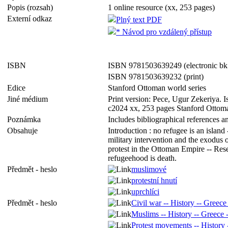
Popis (rozsah)
1 online resource (xx, 253 pages)
Externí odkaz
Plný text PDF
* Návod pro vzdálený přístup
ISBN
ISBN 9781503639249 (electronic bk
ISBN 9781503639232 (print)
Edice
Stanford Ottoman world series
Jiné médium
Print version: Pece, Ugur Zekeriya. I
c2024 xx, 253 pages Stanford Otto
Poznámka
Includes bibliographical references a
Obsahuje
Introduction : no refugee is an island
military intervention and the exodus 
protest in the Ottoman Empire -- Rese
refugeehood is death.
Předmět - heslo
muslimové
protestní hnutí
uprchlíci
Předmět - heslo
Civil war -- History -- Greece 
Muslims -- History -- Greece -
Protest movements -- History 