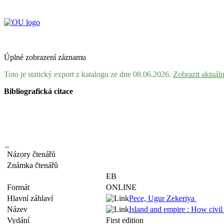
Úplné zobrazení záznamu
Toto je statický export z katalogu ze dne 08.06.2026.
Zobrazit aktuál
Bibliografická citace
Názory čtenářů
Známka čtenářů
EB
Formát
ONLINE
Hlavní záhlaví
Pece, Ugur Zekeriya
Název
Island and empire : How civi
Vydání
First edition