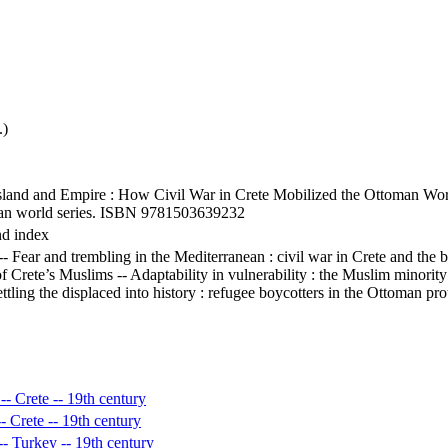
.)
sland and Empire : How Civil War in Crete Mobilized the Ottoman World.
man world series. ISBN 9781503639232
nd index
 -- Fear and trembling in the Mediterranean : civil war in Crete and the 
of Crete’s Muslims -- Adaptability in vulnerability : the Muslim minori
ttling the displaced into history : refugee boycotters in the Ottoman pr
-- Crete -- 19th century
- Crete -- 19th century
-- Turkey -- 19th century