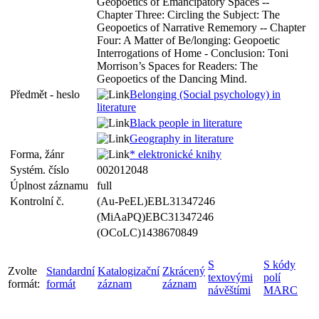
Geopoetics of Emancipatory Spaces --
Chapter Three: Circling the Subject: The
Geopoetics of Narrative Rememory -- Chapter
Four: A Matter of Be/longing: Geopoetic
Interrogations of Home - Conclusion: Toni
Morrison’s Spaces for Readers: The
Geopoetics of the Dancing Mind.
Předmět - heslo
Belonging (Social psychology) in
literature
Black people in literature
Geography in literature
Forma, žánr
* elektronické knihy
Systém. číslo
002012048
Úplnost záznamu
full
Kontrolní č.
(Au-PeEL)EBL31347246
(MiAaPQ)EBC31347246
(OCoLC)1438670849
S
S kódy
Zvolte
Standardní
Katalogizační
Zkrácený
textovými
polí
formát:
formát
záznam
záznam
návěštími
MARC