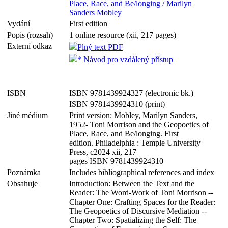
Place, Race, and Be/longing / Marilyn
Sanders Mobley
Vydání
First edition
Popis (rozsah)
1 online resource (xii, 217 pages)
Externí odkaz
Plný text PDF
* Návod pro vzdálený přístup
ISBN
ISBN 9781439924327 (electronic bk.)
ISBN 9781439924310 (print)
Jiné médium
Print version: Mobley, Marilyn Sanders,
1952- Toni Morrison and the Geopoetics of
Place, Race, and Be/longing. First
edition. Philadelphia : Temple University
Press, c2024 xii, 217
pages ISBN 9781439924310
Poznámka
Includes bibliographical references and index
Obsahuje
Introduction: Between the Text and the
Reader: The Word-Work of Toni Morrison --
Chapter One: Crafting Spaces for the Reader:
The Geopoetics of Discursive Mediation --
Chapter Two: Spatializing the Self: The