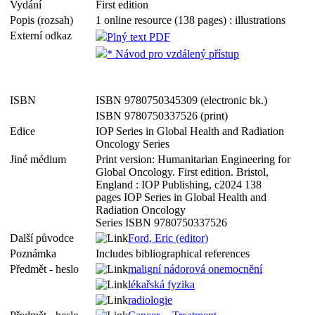
Vydání
First edition
Popis (rozsah)
1 online resource (138 pages) : illustrations
Externí odkaz
Plný text PDF
* Návod pro vzdálený přístup
ISBN
ISBN 9780750345309 (electronic bk.)
ISBN 9780750337526 (print)
Edice
IOP Series in Global Health and Radiation
Oncology Series
Jiné médium
Print version: Humanitarian Engineering for
Global Oncology. First edition. Bristol,
England : IOP Publishing, c2024 138
pages IOP Series in Global Health and
Radiation Oncology
Series ISBN 9780750337526
Další původce
Ford, Eric (editor)
Poznámka
Includes bibliographical references
Předmět - heslo
maligní nádorová onemocnění
lékařská fyzika
radiologie