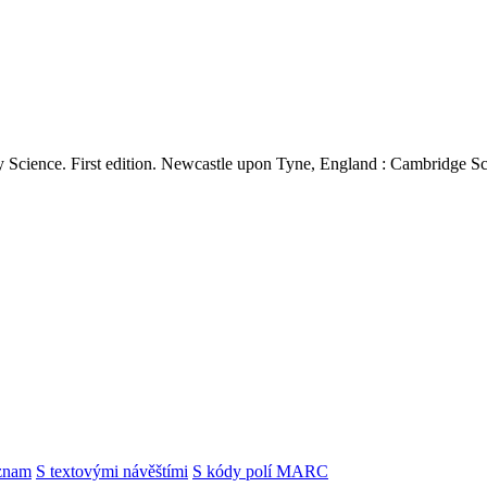
ry Science. First edition. Newcastle upon Tyne, England : Cambridge S
znam
S textovými návěštími
S kódy polí MARC