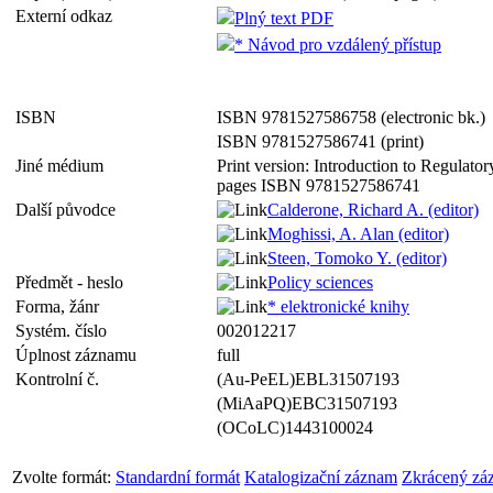
Externí odkaz
Plný text PDF
* Návod pro vzdálený přístup
ISBN
ISBN 9781527586758 (electronic bk.)
ISBN 9781527586741 (print)
Jiné médium
Print version: Introduction to Regulato
pages ISBN 9781527586741
Další původce
Calderone, Richard A. (editor)
Moghissi, A. Alan (editor)
Steen, Tomoko Y. (editor)
Předmět - heslo
Policy sciences
Forma, žánr
* elektronické knihy
Systém. číslo
002012217
Úplnost záznamu
full
Kontrolní č.
(Au-PeEL)EBL31507193
(MiAaPQ)EBC31507193
(OCoLC)1443100024
Zvolte formát:
Standardní formát
Katalogizační záznam
Zkrácený zá