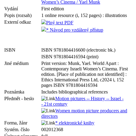
Women’s Cinema / Yael Munk
Vydání
First edition
Popis (rozsah)
1 online resource (i, 152 pages) : illustrations
Externí odkaz
Plný text PDF
* Návod pro vzdálený přístup
ISBN
ISBN 9781804416600 (electronic bk.)
ISBN 9781804416594 (print)
Jiné médium
Print version: Munk, Yael. World Apart :
Contemporary Israeli Women’s Cinema. First
edition. [Place of publication not identified] :
Ethics International Press Ltd, c2024 i, 152
pages ISBN 9781804416594
Poznámka
Includes bibliographical references
Předmět - heslo
Motion pictures -- History -- Israel -
- 21st century
Women motion picture producers and
directors
Forma, žánr
* elektronické knihy
Systém. číslo
002012368