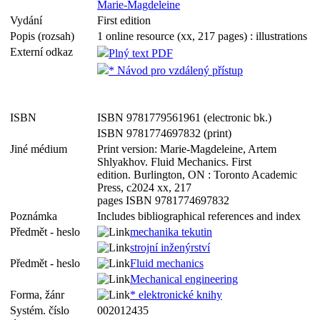
Marie-Magdeleine
Vydání
First edition
Popis (rozsah)
1 online resource (xx, 217 pages) : illustrations
Externí odkaz
Plný text PDF
* Návod pro vzdálený přístup
ISBN
ISBN 9781779561961 (electronic bk.)
ISBN 9781774697832 (print)
Jiné médium
Print version: Marie-Magdeleine, Artem
Shlyakhov. Fluid Mechanics. First
edition. Burlington, ON : Toronto Academic
Press, c2024 xx, 217
pages ISBN 9781774697832
Poznámka
Includes bibliographical references and index
Předmět - heslo
mechanika tekutin
strojní inženýrství
Předmět - heslo
Fluid mechanics
Mechanical engineering
Forma, žánr
* elektronické knihy
Systém. číslo
002012435