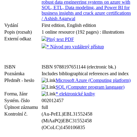
robust data engineering systems on azure with
SQL, ETL, Data modeling, and Power BI for
business insights and crack azure certifications
/ Ashish Agarwal
Vydání
First edition, English edition
Popis (rozsah)
1 online resource (192 pages) : illustrations
Externí odkaz
Plný text PDF
* Návod pro vzdálený přístup
ISBN
ISBN 9788197651144 (electronic bk.)
Poznámka
Includes bibliographical references and index
Předmět - heslo
Microsoft Azure (Computing platform)
SQL (Computer program language)
Forma, žánr
* elektronické knihy
Systém. číslo
002012457
Úplnost záznamu
full
Kontrolní č.
(Au-PeEL)EBL31552458
(MiAaPQ)EBC31552458
(OCoLC)1450106835