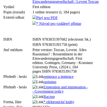
Einwanderungsgesellschaft / Levent Tezcan
Vydání
First edition
Popis (rozsah)
1 online resource (i, 184 pages)
Externí odkaz
Plný text PDF
* Návod pro vzdálený přístup
ISBN
ISBN 9783835397682 (electronic bk.)
ISBN 9783835391758 (print)
Jiné médium
Print version: Tezcan, Levent. Alles
Rassismus? : Ressentiment in der
Einwanderungsgesellschaft. First
edition. Gottingen, Germany : Konstanz
University Press, c2024 i, 184
pages ISBN 9783835391758
Předmět - heslo
emigrace a imigrace
rasismus
Předmět - heslo
Emigration and immigration -
- Government policy
Racism
Forma, žánr
* elektronické knihy