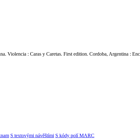
tina. Violencia : Caras y Caretas. First edition. Cordoba, Argentina : 
znam
S textovými návěštími
S kódy polí MARC