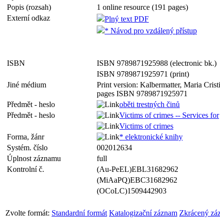
Popis (rozsah)
1 online resource (191 pages)
Externí odkaz
Plný text PDF
* Návod pro vzdálený přístup
ISBN
ISBN 9789871925988 (electronic bk.)
ISBN 9789871925971 (print)
Jiné médium
Print version: Kalbermatter, Maria Cris
pages ISBN 9789871925971
Předmět - heslo
oběti trestných činů
Předmět - heslo
Victims of crimes -- Services for
Victims of crimes
Forma, žánr
* elektronické knihy
Systém. číslo
002012634
Úplnost záznamu
full
Kontrolní č.
(Au-PeEL)EBL31682962
(MiAaPQ)EBC31682962
(OCoLC)1509442903
Zvolte formát:
Standardní formát
Katalogizační záznam
Zkrácený zá