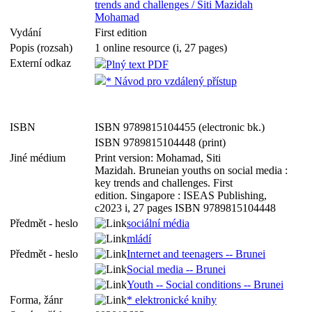
trends and challenges / Siti Mazidah
Mohamad
Vydání
First edition
Popis (rozsah)
1 online resource (i, 27 pages)
Externí odkaz
Plný text PDF
* Návod pro vzdálený přístup
ISBN
ISBN 9789815104455 (electronic bk.)
ISBN 9789815104448 (print)
Jiné médium
Print version: Mohamad, Siti
Mazidah. Bruneian youths on social media :
key trends and challenges. First
edition. Singapore : ISEAS Publishing,
c2023 i, 27 pages ISBN 9789815104448
Předmět - heslo
sociální média
mládí
Předmět - heslo
Internet and teenagers -- Brunei
Social media -- Brunei
Youth -- Social conditions -- Brunei
Forma, žánr
* elektronické knihy