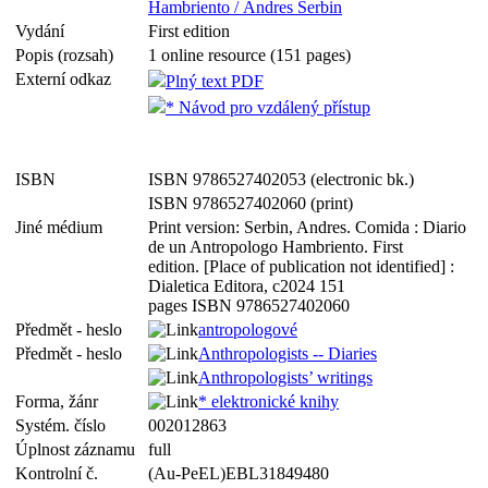
Hambriento / Andres Serbin
Vydání
First edition
Popis (rozsah)
1 online resource (151 pages)
Externí odkaz
Plný text PDF
* Návod pro vzdálený přístup
ISBN
ISBN 9786527402053 (electronic bk.)
ISBN 9786527402060 (print)
Jiné médium
Print version: Serbin, Andres. Comida : Diario
de un Antropologo Hambriento. First
edition. [Place of publication not identified] :
Dialetica Editora, c2024 151
pages ISBN 9786527402060
Předmět - heslo
antropologové
Předmět - heslo
Anthropologists -- Diaries
Anthropologists’ writings
Forma, žánr
* elektronické knihy
Systém. číslo
002012863
Úplnost záznamu
full
Kontrolní č.
(Au-PeEL)EBL31849480