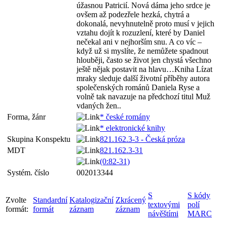
úžasnou Patricií. Nová dáma jeho srdce je
ovšem až podezřele hezká, chytrá a
dokonalá, nevyhnutelně proto musí v jejich
vztahu dojít k rozuzlení, které by Daniel
nečekal ani v nejhorším snu. A co víc –
když už si myslíte, že nemůžete spadnout
hlouběji, často se život jen chystá všechno
ještě nějak postavit na hlavu…Kniha Lízat
mraky sleduje další životní příběhy autora
společenských románů Daniela Ryse a
volně tak navazuje na předchozí titul Muž
vdaných žen..
Forma, žánr
* české romány
* elektronické knihy
Skupina Konspektu
821.162.3-3 - Česká próza
MDT
821.162.3-31
(0:82-31)
Systém. číslo
002013344
S
S kódy
Zvolte
Standardní
Katalogizační
Zkrácený
textovými
polí
formát:
formát
záznam
záznam
návěštími
MARC