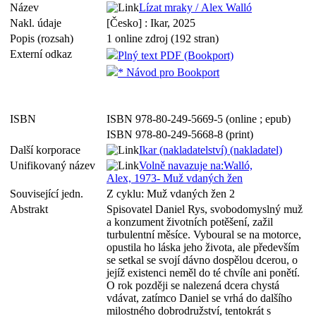
Název
Lízat mraky / Alex Walló
Nakl. údaje
[Česko] : Ikar, 2025
Popis (rozsah)
1 online zdroj (192 stran)
Externí odkaz
Plný text PDF (Bookport)
* Návod pro Bookport
ISBN
ISBN 978-80-249-5669-5 (online ; epub)
ISBN 978-80-249-5668-8 (print)
Další korporace
Ikar (nakladatelství) (nakladatel)
Unifikovaný název
Volně navazuje na:Walló,
Alex, 1973- Muž vdaných žen
Související jedn.
Z cyklu: Muž vdaných žen 2
Abstrakt
Spisovatel Daniel Rys, svobodomyslný muž
a konzument životních potěšení, zažil
turbulentní měsíce. Vyboural se na motorce,
opustila ho láska jeho života, ale především
se setkal se svojí dávno dospělou dcerou, o
jejíž existenci neměl do té chvíle ani ponětí.
O rok později se nalezená dcera chystá
vdávat, zatímco Daniel se vrhá do dalšího
milostného dobrodružství, tentokrát s