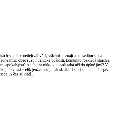
ch se přece nedějí zlé věci, všichni se znají a sousedům se dá
dně mizí, obec sužují tragické události, komunitu rozkládá strach a
 Zemi apokalypsu? Anebo za nitky v pozadí tahá někdo úplně jiný? Ve
upinky rád scelil, jenže moc je tak sladká. I smrt s ní chutná lépe.
edé. A čas se krátí..