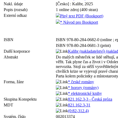
Nakl. údaje
[Česko] : Kalibr, 2025
Popis (rozsah)
1 online zdroj (400 stran)
Externí odkaz
Plný text PDF (Bookport)
* Návod pro Bookport
ISBN
ISBN 978-80-284-0682-0 (online ; e
ISBN 978-80-284-0681-3 (print)
Další korporace
Kalibr (nakladatelství) (naklad
Abstrakt
Do malých městeček se lidé stěhují, 
věřit. Tak plyne čas a život i v Odo
nervozita. Stojí za stěží vysvětlite
chvílích krize se vyjevují pravé char
Parta kolem policistky a místostarost
Forma, žánr
* české romány
* horory (romány)
* elektronické knihy
Skupina Konspektu
821.162.3-3 - Česká próza
MDT
821.162.3-31
(0:82-312.4)
Systém. číslo
002013374