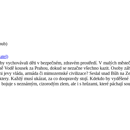
pub)
atel)
aby vychovávali děti v bezpečném, zdravém prostředí. V malých městečká
leně Vodě kousek za Prahou, dokud se nezačne všechno kazit. Osoby záha
lnými jevy vláda, armáda či mimozemské civilizace? Seslal snad Bůh na
aktery. Každý musí ukázat, za co doopravdy stojí. Kdekdo by vyděšené sk
y bojuje s neznámým, cizorodým zlem, ale i s hrůzami, které páchají sous