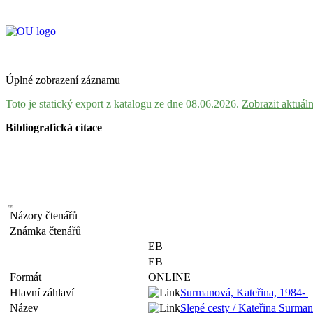
Úplné zobrazení záznamu
Toto je statický export z katalogu ze dne 08.06.2026.
Zobrazit aktuál
Bibliografická citace
Názory čtenářů
Známka čtenářů
EB
EB
Formát
ONLINE
Hlavní záhlaví
Surmanová, Kateřina, 1984-
Název
Slepé cesty / Kateřina Surma