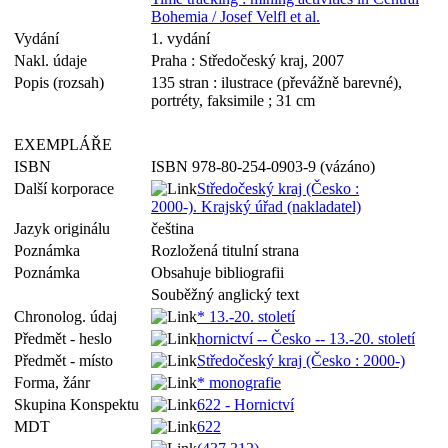
Bohemia / Josef Velfl et al.
Vydání
1. vydání
Nakl. údaje
Praha : Středočeský kraj, 2007
Popis (rozsah)
135 stran : ilustrace (převážně barevné),
portréty, faksimile ; 31 cm
EXEMPLÁŘE
ISBN
ISBN 978-80-254-0903-9 (vázáno)
Další korporace
Středočeský kraj (Česko :
2000-). Krajský úřad (nakladatel)
Jazyk originálu
čeština
Poznámka
Rozložená titulní strana
Poznámka
Obsahuje bibliografii
Souběžný anglický text
Chronolog. údaj
* 13.-20. století
Předmět - heslo
hornictví -- Česko -- 13.-20. století
Předmět - místo
Středočeský kraj (Česko : 2000-)
Forma, žánr
* monografie
Skupina Konspektu
622 - Hornictví
MDT
622