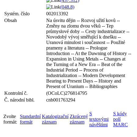
(437.312)
(048.8)
Systém. číslo
002013392
Obsah
Na úsvitu dějin -- Rozvoj užití kovů --
Změny na zlomu dvou věků -- Tep
průmyslové doby -- Cesty industrializace --
Novodobý vývoj směřující k dnešku --
Uranová minulost i současnost -- Použité
prameny a literatura -- Prologue
Introduction -- At the Dawning of History --
Expansion in Using Metals -- Changes at
the Turning of a New Era -- Beat of the
Industrial Period -- Process of
Industrialization -- Modern Development
Bearing to Present Days -- History and
Present of Uranium -- Bibliographies
Kontrolní č.
(OCoLC)276814795
Č. národní bibl.
cnb001763294
S
S kódy
Zvolte
Standardní
Katalogizační
Zkrácený
textovými
polí
formát:
formát
záznam
záznam
návěštími
MARC