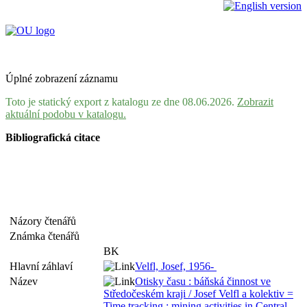
Úplné zobrazení záznamu
Toto je statický export z katalogu ze dne 08.06.2026.
Zobrazit
aktuální podobu v katalogu.
Bibliografická citace
Názory čtenářů
Známka čtenářů
BK
Hlavní záhlaví
Velfl, Josef, 1956-
Název
Otisky času : báňská činnost ve
Středočeském kraji / Josef Velfl a kolektiv =
Time tracking : mining activities in Central