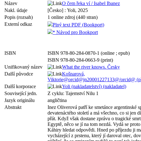
Název
O čem řeka ví / Isabel Ibanez
Nakl. údaje
[Česko] : Yoli, 2025
Popis (rozsah)
1 online zdroj (440 stran)
Externí odkaz
Plný text PDF (Bookport)
* Návod pro Bookport
ISBN
ISBN 978-80-284-0870-1 (online ; epub)
ISBN 978-80-284-0663-9 (print)
Unifikovaný název
What the river knows. Česky
Další původce
Košnarová,
Viktorie@orcid@jn20001227133@/orcid@ (pře
Další korporace
Yoli (nakladatelství) (nakladatel)
Související jedn.
Z cyklu: Tajemství Nilu 1
Jazyk originálu
angličtina
Abstrakt
Inez Oliverová patří ke smetánce argentinské s
devatenáctého století a má všechno, co si jen 
přát. Když však dostane zprávu o tragické smrt
Egyptě, něco se jí na tom nezdá. Vydá se proto
Káhiry hledat odpovědi. Hned po příjezdu ji m
vycházející z prstenu, který jí daroval otec, do