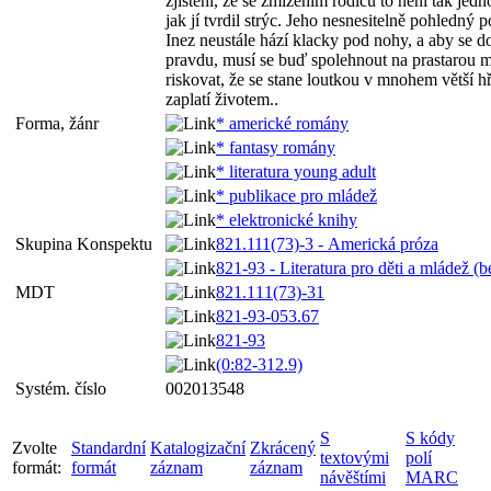
zjištění, že se zmizením rodičů to není tak jed
jak jí tvrdil strýc. Jeho nesnesitelně pohledný
Inez neustále hází klacky pod nohy, a aby se d
pravdu, musí se buď spolehnout na prastarou m
riskovat, že se stane loutkou v mnohem větší 
zaplatí životem..
Forma, žánr
* americké romány
* fantasy romány
* literatura young adult
* publikace pro mládež
* elektronické knihy
Skupina Konspektu
821.111(73)-3 - Americká próza
821-93 - Literatura pro děti a mládež (be
MDT
821.111(73)-31
821-93-053.67
821-93
(0:82-312.9)
Systém. číslo
002013548
S
S kódy
Zvolte
Standardní
Katalogizační
Zkrácený
textovými
polí
formát:
formát
záznam
záznam
návěštími
MARC